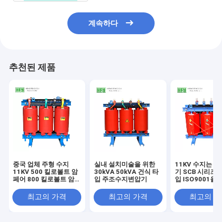
계속하다
추천된 제품
중국 업체 주형 수지
실내 설치미술을 위한
11KV 수지는 3
11KV 500 킬로볼트 암
30kVA 50kVA 건식 타
기 SCB 시리즈 
페어 800 킬로볼트 암
입 주조수지변압기
입 ISO9001을
페어 건식 변압기 가장
습니다
값이 싼 가격
최고의 가격
최고의 가격
최고의 