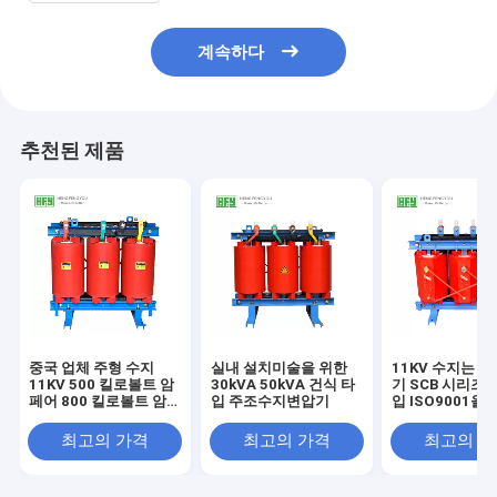
계속하다
추천된 제품
중국 업체 주형 수지
실내 설치미술을 위한
11KV 수지는 3
11KV 500 킬로볼트 암
30kVA 50kVA 건식 타
기 SCB 시리즈 
페어 800 킬로볼트 암
입 주조수지변압기
입 ISO9001을
페어 건식 변압기 가장
습니다
값이 싼 가격
최고의 가격
최고의 가격
최고의 