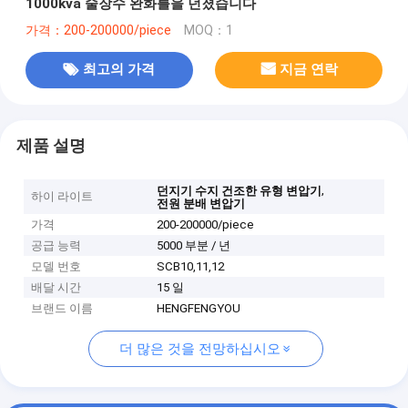
1000kva 술장수 완화를을 던졌습니다
가격：200-200000/piece
MOQ：1
최고의 가격
지금 연락
제품 설명
,
던지기 수지 건조한 유형 변압기
하이 라이트
전원 분배 변압기
가격
200-200000/piece
공급 능력
5000 부분 / 년
모델 번호
SCB10,11,12
배달 시간
15 일
브랜드 이름
HENGFENGYOU
더 많은 것을 전망하십시오