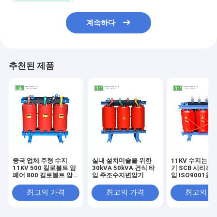
계속하다
추천된 제품
중국 업체 주형 수지
실내 설치미술을 위한
11KV 수지는 3
11KV 500 킬로볼트 암
30kVA 50kVA 건식 타
기 SCB 시리즈 
페어 800 킬로볼트 암
입 주조수지변압기
입 ISO9001을
페어 건식 변압기 가장
습니다
값이 싼 가격
최고의 가격
최고의 가격
최고의 