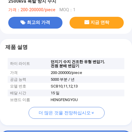
2500kva 폭발 방지 수지
가격：200-200000/piece
MOQ：1
최고의 가격
지금 연락
제품 설명
,
던지기 수지 건조한 유형 변압기
하이 라이트
전원 분배 변압기
가격
200-200000/piece
공급 능력
5000 부분 / 년
모델 번호
SCB10,11,12,13
배달 시간
15 일
브랜드 이름
HENGFENGYOU
더 많은 것을 전망하십시오