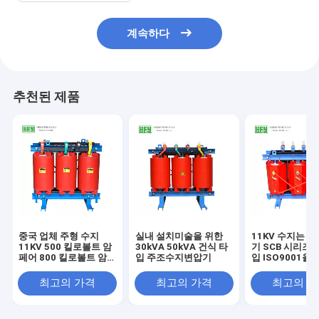
계속하다
추천된 제품
중국 업체 주형 수지
실내 설치미술을 위한
11KV 수지는 3
11KV 500 킬로볼트 암
30kVA 50kVA 건식 타
기 SCB 시리즈 
페어 800 킬로볼트 암
입 주조수지변압기
입 ISO9001을
페어 건식 변압기 가장
습니다
값이 싼 가격
최고의 가격
최고의 가격
최고의 