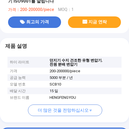
기 ISO9001를 말립니다
가격：200-200000/piece
MOQ：1
최고의 가격
지금 연락
제품 설명
,
던지기 수지 건조한 유형 변압기
하이 라이트
전원 분배 변압기
가격
200-200000/piece
공급 능력
5000 부분 / 년
모델 번호
SCB10
배달 시간
15 일
브랜드 이름
HENGFENGYOU
더 많은 것을 전망하십시오