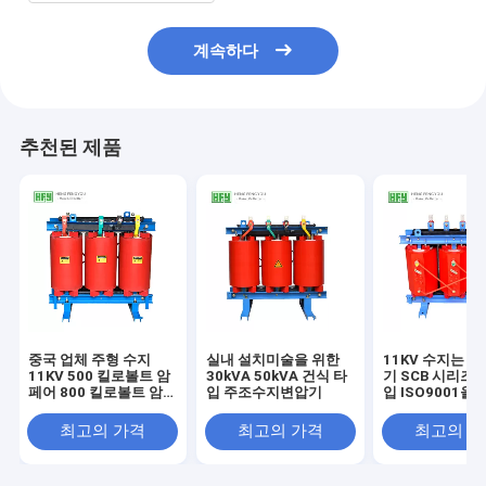
계속하다
추천된 제품
중국 업체 주형 수지
실내 설치미술을 위한
11KV 수지는 3
11KV 500 킬로볼트 암
30kVA 50kVA 건식 타
기 SCB 시리즈 
페어 800 킬로볼트 암
입 주조수지변압기
입 ISO9001을
페어 건식 변압기 가장
습니다
값이 싼 가격
최고의 가격
최고의 가격
최고의 