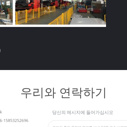
비
우리와 연락하기
k
당신의 메시지에 들어가십시오
6-15853252696