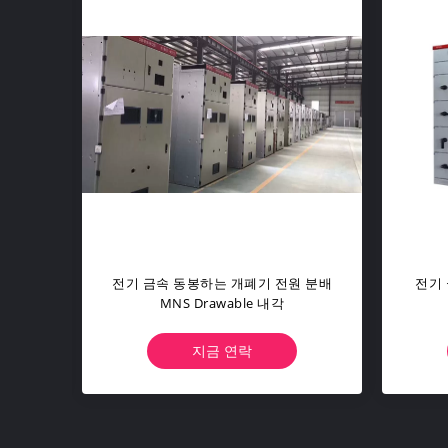
 개폐기
33개 킬로볼트 가스 절연 개폐 장치 /
40.
습니다
링 메인 유니트 50/60Hz 주파수
폐기
지금 연락