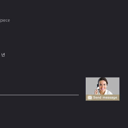
piece
스
/ 년