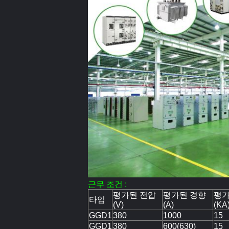
근무 조건 :
평가된 전압
평가된 경향
평가
타입
(V)
(A)
(KA
GGD1
380
1000
15
GGD1
380
600(630)
15