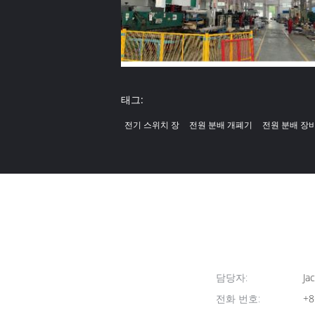
태그:
전기 스위치 장
전원 분배 개폐기
전원 분배 장
담당자:
Jac
전화 번호:
+8