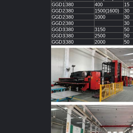
GGD1
380
400
15
GGD2
380
1500(1600)
30
GGD2
380
1000
30
GGD2
380
30
GGD3
380
3150
50
GGD3
380
2500
50
GGD3
380
2000
50