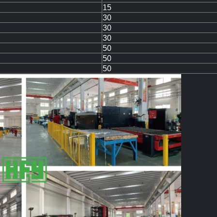
15
30
30
30
50
50
50