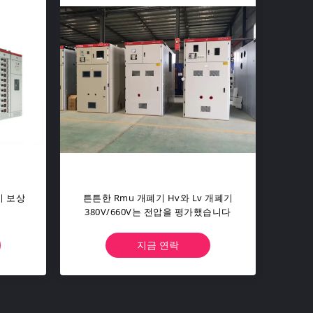
동봉하는
XGN17-12 AC 금속 동봉하는 반지 주
전기
 내각
단위, RMU 개폐기 6.6 KV 10 KV 11
KV
지금 연락