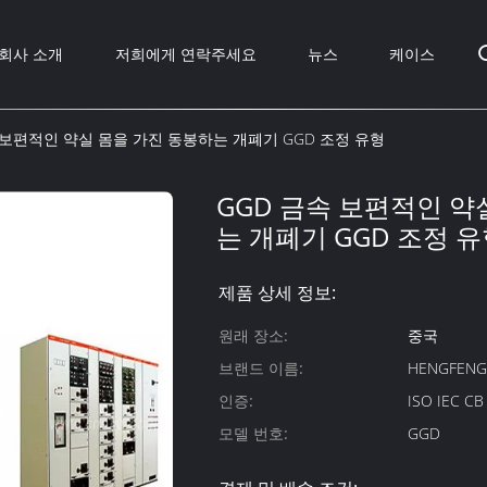
회사 소개
저희에게 연락주세요
뉴스
케이스
 보편적인 약실 몸을 가진 동봉하는 개폐기 GGD 조정 유형
GGD 금속 보편적인 약
는 개폐기 GGD 조정 
제품 상세 정보:
원래 장소:
중국
브랜드 이름:
HENGFEN
인증:
ISO IEC C
모델 번호:
GGD