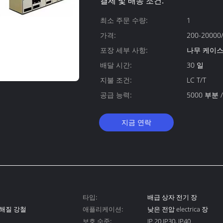
결제 및 배송 조건:
최소 주문 수량:
1
가격:
200-20000/
포장 세부 사항:
나무 케이
배달 시간:
30 일
지불 조건:
LC T/T
공급 능력:
5000 부분 
지금 연락
타입:
배급 상자 전기 장
전해질 강철
애플리케이션:
낮은 전압 electrica 장
보호 수준:
IP 20 IP30, IP40