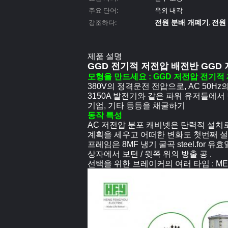
주요 단어:
옥외 내각
전원 분배 개폐기
전원
강조하다:
,
제품 설명
GGD 전기적 저전압 배전반 GGD
모형을 만드세요 : GGD 저전압 전기적
380V의 정격운전 전압으로, AC 50H
3150A 발전기와 같은 파워 유저들에
기업, 기타 등등을 채굴하기
동작 특성
AC 저전압 분포 캐비넷은 탄력적 설치
계획을 세우고 어떠한 변화도 첫번째 설
프레임은 8MF 냉기 굴곡 steel.fo
상자에서 보턴 / 윗쪽 위의 방출 공 .
선택을 위한 브레이커의 여러 타입 : ME,DW1