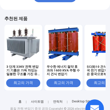
추천된 제품
3 단계 33KV 전력 변압
우수한 에너지 절약 효
SC(B)10 건식 
기 기름은 가득 차있는
과와 1600 KVA 주형 수
국 전기 변압기 
밀봉한 구조를 가진 유
지 건식 변압기
은 중국으로부터
형을 가라앉혔습니다
내놓 전기 변압기
화합니다
최고의 가격
최고의 가격
최고의 
Desktop Site
홈
사이트맵
연락처
품질
전력 변압기
중국 공장.Copyright © 2026 electrical-power-