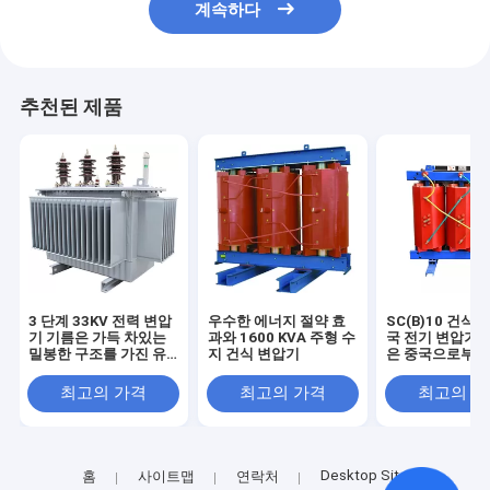
계속하다
추천된 제품
3 단계 33KV 전력 변압
우수한 에너지 절약 효
SC(B)10 건식 
기 기름은 가득 차있는
과와 1600 KVA 주형 수
국 전기 변압기 
밀봉한 구조를 가진 유
지 건식 변압기
은 중국으로부터
형을 가라앉혔습니다
내놓 전기 변압기
화합니다
최고의 가격
최고의 가격
최고의 
Desktop Site
홈
사이트맵
연락처