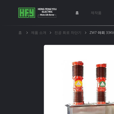
홈
제작품
홈
제품 소개
진공 회로 차단기
ZW7 야외 33K