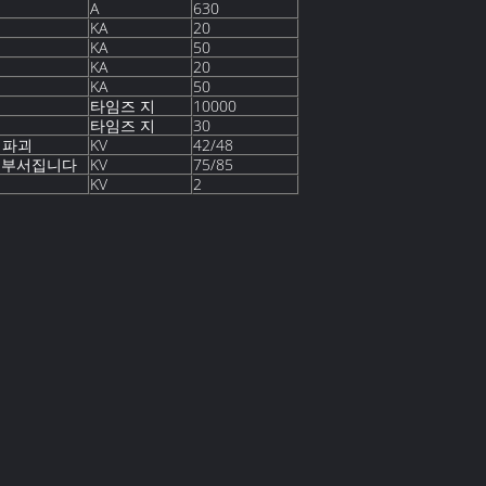
A
630
KA
20
KA
50
KA
20
KA
50
타임즈 지
10000
타임즈 지
30
, 파괴
KV
42/48
가 부서집니다
KV
75/85
KV
2