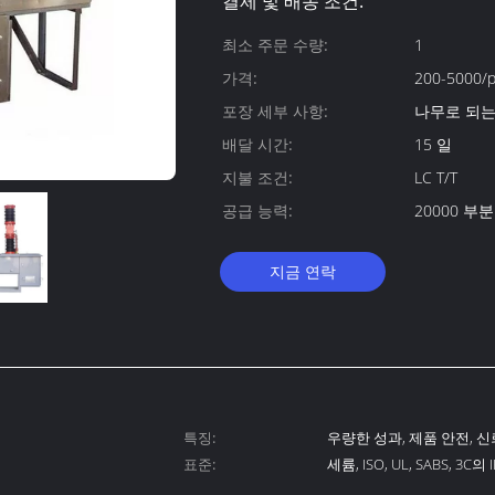
결제 및 배송 조건:
최소 주문 수량:
1
가격:
200-5000/p
포장 세부 사항:
나무로 되는
배달 시간:
15 일
지불 조건:
LC T/T
공급 능력:
20000 부분
지금 연락
특징:
우량한 성과, 제품 안전, 신
표준:
세륨, ISO, UL, SABS, 3C의 
ISO14001 KEMA 세륨