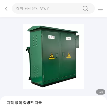
2
/
4
지적 풍력 합병된 지국