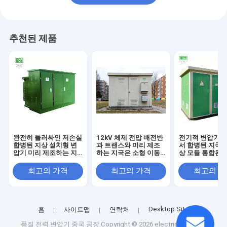
추천된 제품
완전히 둘러싸인 저손실
12kV 체제 전압 배전반
전기적 변압기는
합병된 지상 설치형 변
과 트랜스와 미리 제조
서 합병된 지국 
압기 미리 제조하는 지
하는 지국은 소형 이동
상 모듈 통합된 
국
변전소를 조립했습니다
조사들을 조립
최고의 가격
최고의 가격
최고의 
Desktop Site
홈
사이트맵
연락처
품질
전력 변압기
중국 공장.Copyright © 2026 electrical-power-