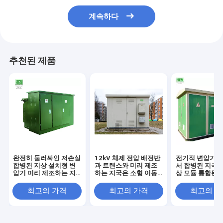
계속하다
추천된 제품
완전히 둘러싸인 저손실
12kV 체제 전압 배전반
전기적 변압기는
합병된 지상 설치형 변
과 트랜스와 미리 제조
서 합병된 지국 
압기 미리 제조하는 지
하는 지국은 소형 이동
상 모듈 통합된 
국
변전소를 조립했습니다
조사들을 조립
최고의 가격
최고의 가격
최고의 