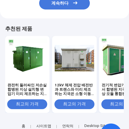
계속하다
추천된 제품
완전히 둘러싸인 저손실
12kV 체제 전압 배전반
전기적 변압기는
합병된 지상 설치형 변
과 트랜스와 미리 제조
서 합병된 지국 
압기 미리 제조하는 지
하는 지국은 소형 이동
상 모듈 통합된 
국
변전소를 조립했습니다
조사들을 조립
최고의 가격
최고의 가격
최고의 
Desktop Site
홈
사이트맵
연락처