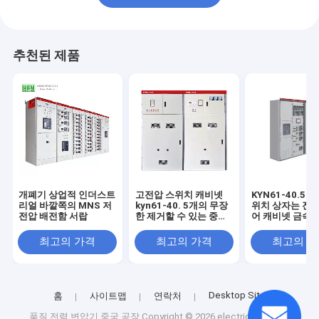
추천된 제품
개폐기 상업적 인더스트
고전압 스위치 캐비넷
KYN61-40.5 
리얼 바깥쪽의 MNS 저
kyn61-40. 5개의 무장
위치 상자는 전기
전압 배전함 서랍
한 제거할 수 있는 중앙
어 캐비넷 금속 
상자 10 킬로볼트 고전
비넷의 세트를 
압 스위치 캐비넷
다
최고의 가격
최고의 가격
최고의 
KYN28A-12
Desktop Site
홈
사이트맵
연락처
품질
전력 변압기
중국 공장.Copyright © 2026 electrical-power-