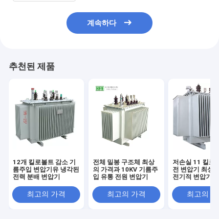
계속하다
추천된 제품
12개 킬로볼트 감소 기
전체 밀봉 구조체 최상
저손실 11 킬로
름주입 변압기유 냉각된
의 가격과 10KV 기름주
전 변압기 최상의
전력 분배 변압기
입 유통 전원 변압기
전기적 변압기
최고의 가격
최고의 가격
최고의 