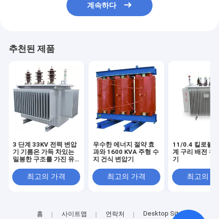
계속하다
추천된 제품
3 단계 33KV 전력 변압
우수한 에너지 절약 효
11/0.4 킬로볼트
기 기름은 가득 차있는
과와 1600 KVA 주형 수
계 구리 배전 유
밀봉한 구조를 가진 유
지 건식 변압기
기
형을 가라앉혔습니다
최고의 가격
최고의 가격
최고의 
Desktop Site
홈
사이트맵
연락처