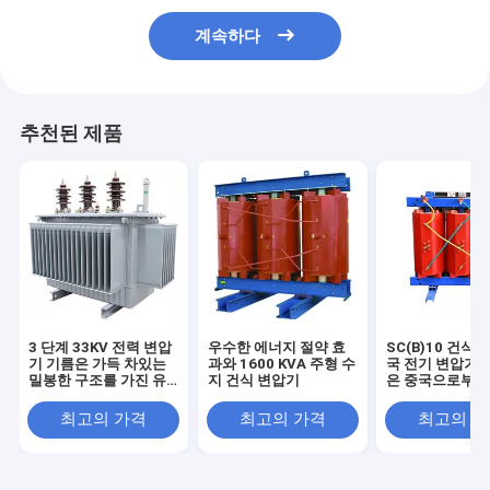
계속하다
추천된 제품
3 단계 33KV 전력 변압
우수한 에너지 절약 효
SC(B)10 건식 
기 기름은 가득 차있는
과와 1600 KVA 주형 수
국 전기 변압기 
밀봉한 구조를 가진 유
지 건식 변압기
은 중국으로부터
형을 가라앉혔습니다
내놓 전기 변압기
화합니다
최고의 가격
최고의 가격
최고의 