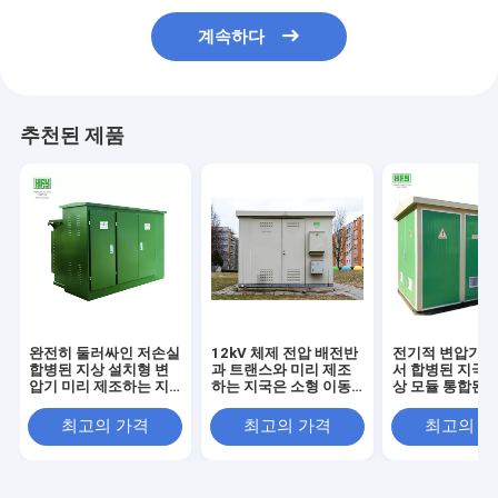
계속하다
추천된 제품
완전히 둘러싸인 저손실
12kV 체제 전압 배전반
전기적 변압기는
합병된 지상 설치형 변
과 트랜스와 미리 제조
서 합병된 지국 
압기 미리 제조하는 지
하는 지국은 소형 이동
상 모듈 통합된 
국
변전소를 조립했습니다
조사들을 조립
최고의 가격
최고의 가격
최고의 