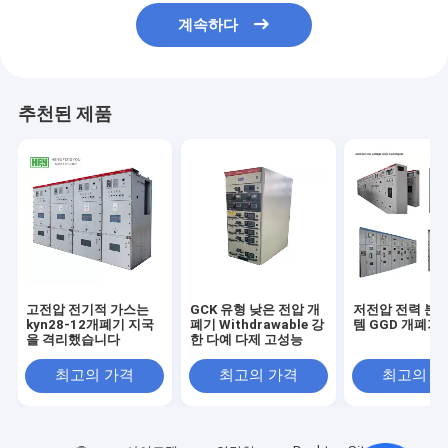
계속하다
추천된 제품
고전압 전기적 가스는
GCK 유형 낮은 전압 개
저전압 전력 분배
kyn28-12개폐기 지국
폐기 Withdrawable 강
템 GGD 개폐기
을 격리했습니다
한 다예 다제 고성능
최고의 가격
최고의 가격
최고의 