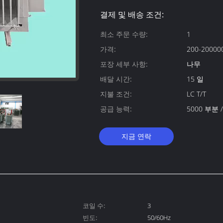
결제 및 배송 조건:
최소 주문 수량:
1
가격:
200-200000
포장 세부 사항:
나무
배달 시간:
15 일
지불 조건:
LC T/T
공급 능력:
5000 부분 
지금 연락
코일 수:
3
빈도:
50/60Hz