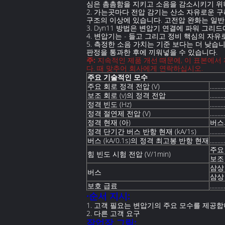
심은 촘촘함을 지키고 소음을 감소시키기 위
2. 가는곳마다 전압 감기는 산소 자유로운 구리
구조의 이상에 있습니다. 고전압 완화는 일
3. Dyn11 방법은 변압기 연결에 파워 그
4. 변압기는 - 들고 그리고 정비 핵심의 자
5. 측정한 소음 가치는 기준 보다는 더 낮습
판정을 통과한 후에 끼워넣을 수 있습니다.
주:
지속적인 제품 개선 때문에, 이 표본에서
다. 때 맞추어 회사에게 연락하십시오.
주요 기술적인 모수
주요 회로 정격 전압 (V)
..........
보조 회로 (v)의 정격 전압
..........
정격 빈도 (Hz)
..........
정격 절연제 전압 (V)
..........
정격 현재 (아)
버스
정격 단기간 버스 반항 현재 (kA/1s)
..........
버스 (kA/0.1s)의 정격 최고봉 반항 현재
..........
주요
힘 빈도 시험 전압 (V/1min)
보조
삼상
버스
삼상
보호 급료
..........
·순서 지시:
1. 고객 필요는 변압기의 주요 모수를 제공합니
2. 다른 고객 요구
작업장 그림: