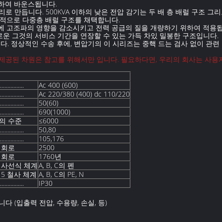
하여 바운스됩니다.
로 만듭니다. 500KVA 이하의 낮은 전압 감기는 두 배 층 배럴 구조 그리고
반적으로 다중층 배럴 구조를 채택합니다.
리드에 고조파의 영향을 감소시키고 전력 공급의 질을 개량하기 위하여 적용
유로운 그것의 서비스 기간을 연장할 수 있는 가득 차있 밀봉한 구조입니다.
니다. 정상적인 수송 후에, 변압기의 이 시리즈는 중핵 드는 검사 없이 관
 제공된 차원은 참고를 위해서만 입니다. 필요하다면, 우리의 회사는 사용
................
Ac 400 (600)
................
Ac 220/380 (400) dc 110/220
................
50(60)
................
690(1000)
의 수준
≤6000
................
50,80
................
105,176
 회로
2500
 회로
1760년
 사선식 체계
A, B, C의 펜
 5 철사 체계
A, B, C의 PE, N
................
IP30
다 (입출력 전압, 수용량, 손실, 등)