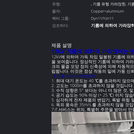
유형:
, 기름 유형 가라앉힌, 
물자:
132kv를 가라앉혔습니다
Copper+alumnium
벡터 그룹:
Dyn11/Yzn11
기름에 의하여 가라앉히
강조하다:
기름에 의하여 가라앉히
제품 설명
12KV 기름에 의하여 가라앉히는 
12kV에 의하여 가득 차있 밀봉된 기름에 
을 보여줍니다. 정상적인 기름에 의하여 가라
크의 물결 모양 장의 신축성에 의해 자동적
립됩니다. 이것은 정상 작동의 밑에 가동 신
·조건을 서비스하십시오
1. 최대 대기 온도는 40 ℃를 초과하지 않으며
2. 고도는 1000m를 초과하지 않을 것입니
3. 수직 성향은 5° 보다는 아니 더 많은 것,
4. 공기 습도는 90% 이상 (+ 25 ℃) 이지 않
5. 심각하게 전자 제품의 변압기, 폭발 위험
6. 옥외 풍속은 35m/s.를 초과하지 않을 것입
7.If 서비스는 위의, 특별히 주문을 받아서