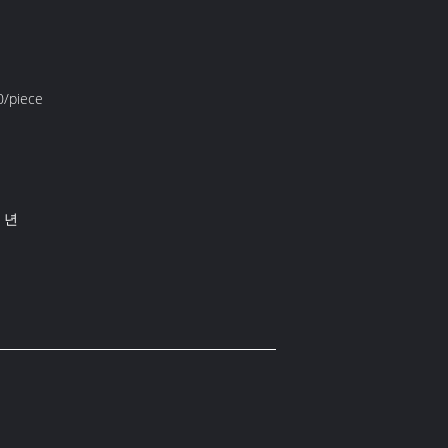
/piece
/ 년