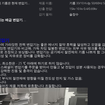
기름 기름은 현재 변압기
제품 이름:
기름 33/10 Kv는 50/60Hz
산출 전압:
압기를 가라앉혔습니다
15kv 10 kv 0.4/0.69kv
감기 물자:
술장수
는 배급 변압기
,
는 전력 변압기
변압기
의하여 가라앉힌 전력 변압기는 좋은 에너지 절약 효력을 달성하고 오염을
앉힌 변압기와 비교해, 가득 차있 밀봉한 변압기는 외부 석유 탱크를 취소
으로 조정되고 보상됩니다. 변압기는 공기에서 절연제의 기름 나쁘게 함 
뢰성 및 자유로운 정비를 강화합니다.
, 최소한은 - 25 ℃ 아래에 하기로 하지 않습니다;
다. 스페셜이 변압기를 주문을 받아서 만들고 낮 전압이 성분 사용되는 경우에
 및 강력한 진동 및 충격이 없습니다;
습니다;
 및 부식의 절연제에 영향을 미칠 전도성 먼지 및 가스 없음;
니다.
 만들어진 제품 저쪽에 유효합니다 조절합니다.