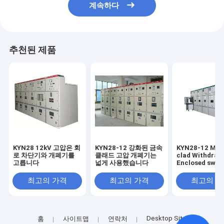
계속하다
추천된 제품
KYN28 12kV 고압은 회
KYN28-12 강화된 금속
KYN28-12 Met
로 차단기와 개폐기를
클래드 고압 개폐기는
clad Withdraw
고릅니다
넓게 사용했습니다
Enclosed swit
power cubicle
distribution
최고의 가격
최고의 가격
최고의 
switchboard
Desktop Site
홈
사이트맵
연락처