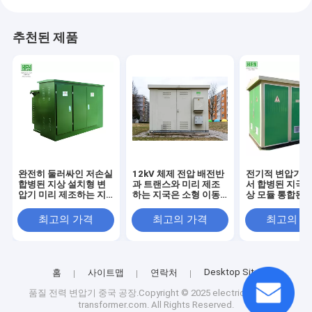
추천된 제품
완전히 둘러싸인 저손실
12kV 체제 전압 배전반
전기적 변압기는
합병된 지상 설치형 변
과 트랜스와 미리 제조
서 합병된 지국 
압기 미리 제조하는 지
하는 지국은 소형 이동
상 모듈 통합된 
국
변전소를 조립했습니다
조사들을 조립
최고의 가격
최고의 가격
최고의 
Desktop Site
홈
사이트맵
연락처
품질
전력 변압기
중국 공장.Copyright © 2025 electrical-power-
transformer.com. All Rights Reserved.