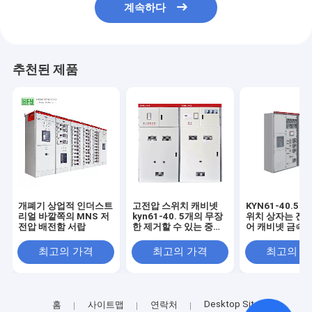
계속하다
추천된 제품
개폐기 상업적 인더스트
고전압 스위치 캐비넷
KYN61-40.5 
리얼 바깥쪽의 MNS 저
kyn61-40. 5개의 무장
위치 상자는 전기
전압 배전함 서랍
한 제거할 수 있는 중앙
어 캐비넷 금속 
상자 10 킬로볼트 고전
비넷의 세트를 
압 스위치 캐비넷
다
최고의 가격
최고의 가격
최고의 
KYN28A-12
Desktop Site
홈
사이트맵
연락처