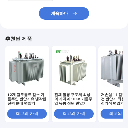
계속하다
추천된 제품
12개 킬로볼트 감소 기
전체 밀봉 구조체 최상
저손실 11 킬로
름주입 변압기유 냉각된
의 가격과 10KV 기름주
전 변압기 최상의
전력 분배 변압기
입 유통 전원 변압기
전기적 변압기
최고의 가격
최고의 가격
최고의 