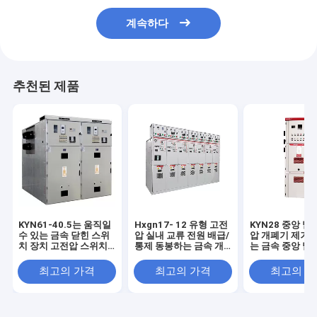
계속하다
추천된 제품
KYN61-40.5는 움직일
Hxgn17- 12 유형 고전
KYN28 중앙 말
수 있는 금속 닫힌 스위
압 실내 교류 전원 배급/
압 개폐기 제거할
치 장치 고전압 스위치
통제 동봉하는 금속 개
는 금속 중앙 말 
기어를 강탈했습니다
폐기
수단 상자 특화
최고의 가격
최고의 가격
최고의 