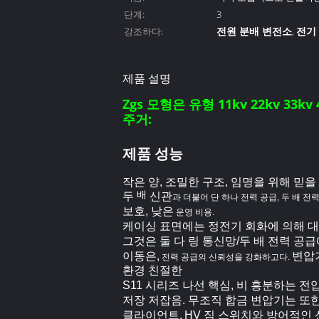
단계:
3
전원 분배 변전소
전기
강조하다:
,
제품 설명
Zgs 모형은 유형 11kv 22kv 33
주거:
제품 성능
작은 양, 조밀한 구조, 임명을 위해 믿을
배
두
신관
과 더불어 단 하나 전력 공급, 두 배 전
보호, 낮은
운영 비용.
케이싱 표면에는 정전기 회화에 의해 대
그것은 둘 다 링 통신망/두 배 전력 공
이동은,
변압
전력 공급의 신뢰성을 강화하고다.
환경 친절한
S11 시리즈 나선 핵심, 비 흥분하는 
저장 저잡음. 무조직 합금 변압기는 또
클라이언트.
HV 짐 스위치와 방어적인