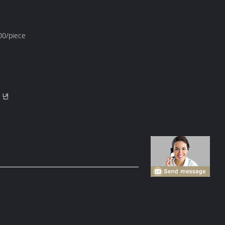
0/piece
스
/ 년