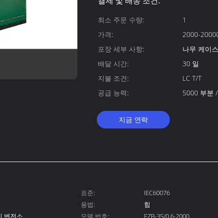
결제 및 배송 조건:
최소 주문 수량:
1
가격:
2000-20000
포장 세부 사항:
나무 케이
배달 시간:
30 일
지불 조건:
LC T/T
공급 능력:
5000 부분 
지금 연락
표준:
IEC60076
용법:
힘
진 변전소
모델 번호:
FZB-35/0.6-2000