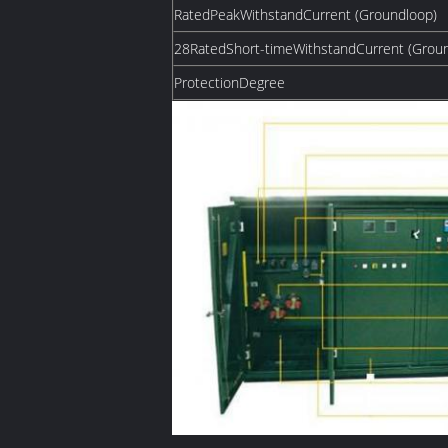
RatedPeakWithstandCurrent (Groundloop)
28RatedShort-timeWithstandCurrent (Grou
ProtectionDegree