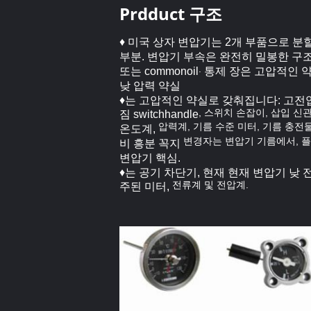
Prdduct 구조
♦ 미국 상자 변압기는 2개 부품으로 분
부분.
변압기 부속은 완전히 밀봉한 구조
.
또는 commonoil
통제 장은 고압적인 약
낮 압력 약실
♦는 고압적인 약실로 갖춰집니다: 고전압
, 스위치 손잡이, 삽입 신
짐 switchhandle
압력계, 기름 수준 미터, 기름 충전물
온도계,
변경자는 변압기 기름에서, 플
비 흥분 꼭지
변압기 핵심.
♦는 공기 차단기, 현재 현재 변압기 낮 
전류계 및 전압계.
주된 미터,