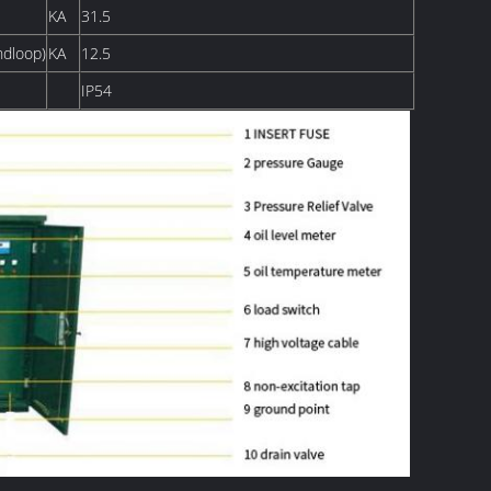
KA
31.5
ndloop)
KA
12.5
IP54