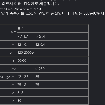
은 와트시 미터, 전압계로 제공됩니다,
는 힘 보상 제공될 수 있는 경우에
변압기 증폭기를, 그것의 안일한 손실입니다 더 낮은 30%-40%
모수
단위
HV
LV
변압기
KV
12
0.4
12/0.4
A
125
2000년
Hz
50/60
KVA
s1250
oltage
KV
42
2.5
35
KV
75
8
75
KA
31.5
KA
80