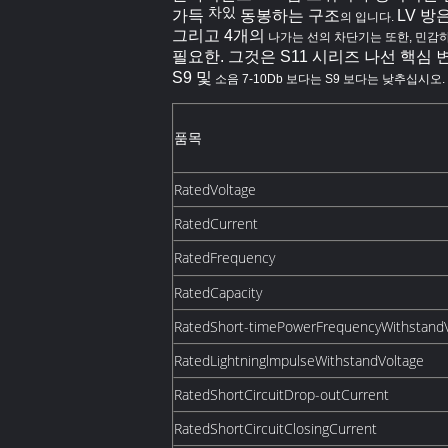
차있
가득
동봉하는 구조
LV 방
의 입니다.
그리고 4개의
나가는 선의 차단기는 또한, 민감하
필요한.
그것은 S11 시리즈 나선 핵심 
S9 및
소음 7-10Db 보다는 S9 보다는 낮추십시오.
품목
RatedVoltage
RatedCurrent
RatedFrequency
RatedCapacity
RatedShort-timePowerFrequencyWithstandV
RatedLightninglmpulseWithstandVoltage
RatedShortCircuitDrop-outCurrent
RatedShortCircuitClosingCurrent