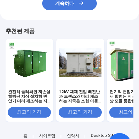
계속하다
추천된 제품
완전히 둘러싸인 저손실
12kV 체제 전압 배전반
전기적 변압기는
합병된 지상 설치형 변
과 트랜스와 미리 제조
서 합병된 지국 
압기 미리 제조하는 지
하는 지국은 소형 이동
상 모듈 통합된 
국
변전소를 조립했습니다
조사들을 조립
최고의 가격
최고의 가격
최고의 
Desktop Site
홈
사이트맵
연락처