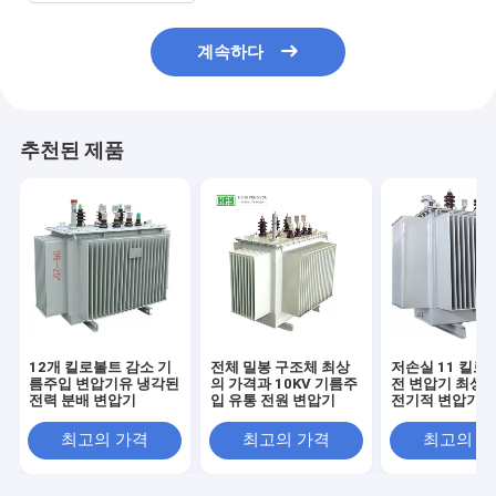
계속하다
추천된 제품
12개 킬로볼트 감소 기
전체 밀봉 구조체 최상
저손실 11 킬로
름주입 변압기유 냉각된
의 가격과 10KV 기름주
전 변압기 최상의
전력 분배 변압기
입 유통 전원 변압기
전기적 변압기
최고의 가격
최고의 가격
최고의 