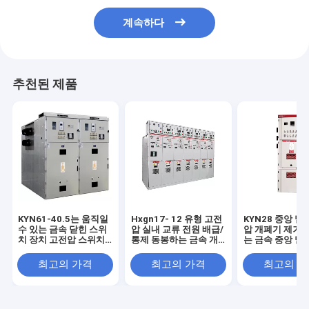
계속하다
추천된 제품
KYN61-40.5는 움직일
Hxgn17- 12 유형 고전
KYN28 중앙 말
수 있는 금속 닫힌 스위
압 실내 교류 전원 배급/
압 개폐기 제거할
치 장치 고전압 스위치
통제 동봉하는 금속 개
는 금속 중앙 말 
기어를 강탈했습니다
폐기
수단 상자 특화
최고의 가격
최고의 가격
최고의 