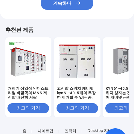
계속하다
추천된 제품
개폐기 상업적 인더스트
고전압 스위치 캐비넷
KYN61-40.5 
리얼 바깥쪽의 MNS 저
kyn61-40. 5개의 무장
위치 상자는 전기
전압 배전함 서랍
한 제거할 수 있는 중앙
어 캐비넷 금속 
상자 10 킬로볼트 고전
비넷의 세트를 
압 스위치 캐비넷
다
최고의 가격
최고의 가격
최고의 
KYN28A-12
Desktop Site
홈
사이트맵
연락처